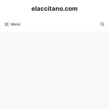
Saltar
elaccitano.com
al
contenido
Menú