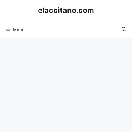
Saltar
elaccitano.com
al
contenido
Menú