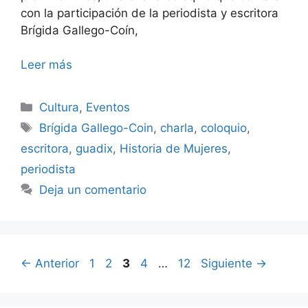
con la participación de la periodista y escritora
Brígida Gallego-Coín,
Leer más
Categorías
Cultura
,
Eventos
Etiquetas
Brígida Gallego-Coin
,
charla
,
coloquio
,
escritora
,
guadix
,
Historia de Mujeres
,
periodista
Deja un comentario
Página
Página
Página
Página
Página
←
Anterior
1
2
3
4
…
12
Siguiente
→