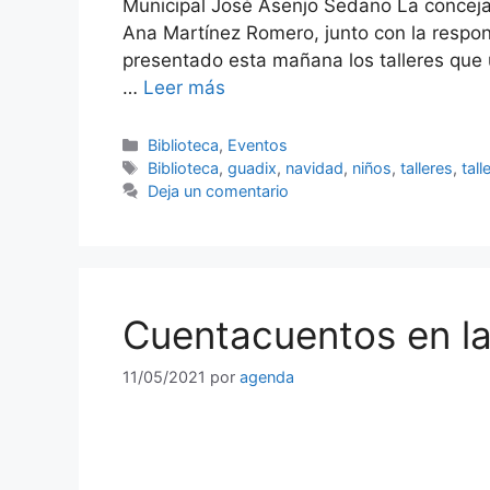
Municipal José Asenjo Sedano La conceja
Ana Martínez Romero, junto con la respons
presentado esta mañana los talleres que
…
Leer más
Categorías
Biblioteca
,
Eventos
Etiquetas
Biblioteca
,
guadix
,
navidad
,
niños
,
talleres
,
tal
Deja un comentario
Cuentacuentos en la
11/05/2021
por
agenda