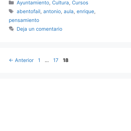
Categorías
Ayuntamiento
,
Cultura
,
Cursos
Etiquetas
abentofail
,
antonio
,
aula
,
enrique
,
pensamiento
Deja un comentario
Página
Página
Página
←
Anterior
1
…
17
18