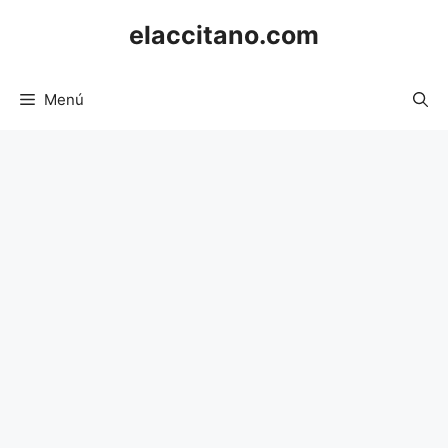
Saltar
elaccitano.com
al
contenido
Menú