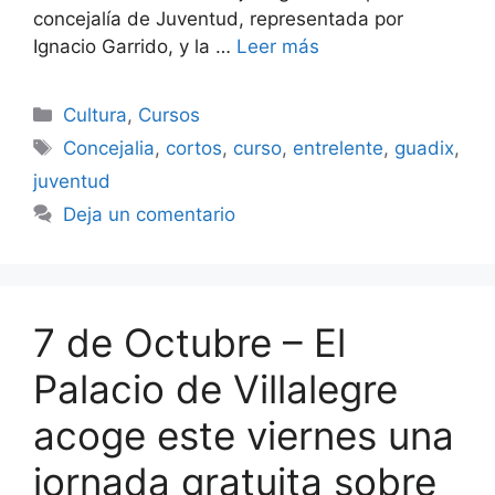
concejalía de Juventud, representada por
Ignacio Garrido, y la …
Leer más
Categorías
Cultura
,
Cursos
Etiquetas
Concejalia
,
cortos
,
curso
,
entrelente
,
guadix
,
juventud
Deja un comentario
7 de Octubre – El
Palacio de Villalegre
acoge este viernes una
jornada gratuita sobre