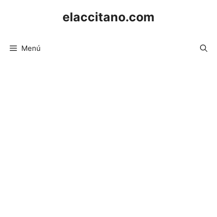
Saltar
elaccitano.com
al
contenido
Menú