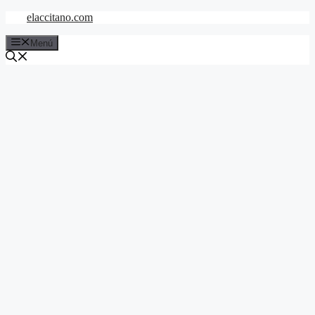
Saltar
elaccitano.com
al
contenido
Menú