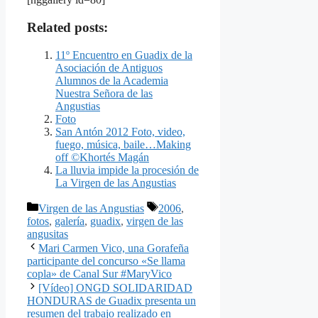
Related posts:
11º Encuentro en Guadix de la
Asociación de Antiguos
Alumnos de la Academia
Nuestra Señora de las
Angustias
Foto
San Antón 2012 Foto, video,
fuego, música, baile…Making
off ©Khortés Magán
La lluvia impide la procesión de
La Virgen de las Angustias
Categorías
Etiquetas
Virgen de las Angustias
2006
,
fotos
,
galería
,
guadix
,
virgen de las
angusitas
Mari Carmen Vico, una Gorafeña
participante del concurso «Se llama
copla» de Canal Sur #MaryVico
[Vídeo] ONGD SOLIDARIDAD
HONDURAS de Guadix presenta un
resumen del trabajo realizado en