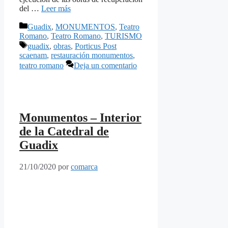
del …
Leer más
Categorías
Guadix
,
MONUMENTOS
,
Teatro
Romano
,
Teatro Romano
,
TURISMO
Etiquetas
guadix
,
obras
,
Porticus Post
scaenam
,
restauración monumentos
,
teatro romano
Deja un comentario
Monumentos – Interior
de la Catedral de
Guadix
21/10/2020
por
comarca