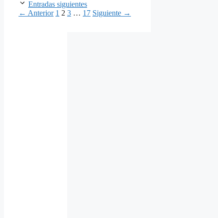
Entradas siguientes
Página
Página
Página
Página
←
Anterior
1
2
3
…
17
Siguiente
→