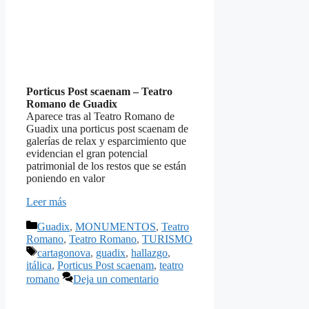
Porticus Post scaenam – Teatro
Romano de Guadix
Aparece tras al Teatro Romano de
Guadix una porticus post scaenam de
galerías de relax y esparcimiento que
evidencian el gran potencial
patrimonial de los restos que se están
poniendo en valor
Leer más
Categorías
Guadix
,
MONUMENTOS
,
Teatro
Romano
,
Teatro Romano
,
TURISMO
Etiquetas
cartagonova
,
guadix
,
hallazgo
,
itálica
,
Porticus Post scaenam
,
teatro
romano
Deja un comentario