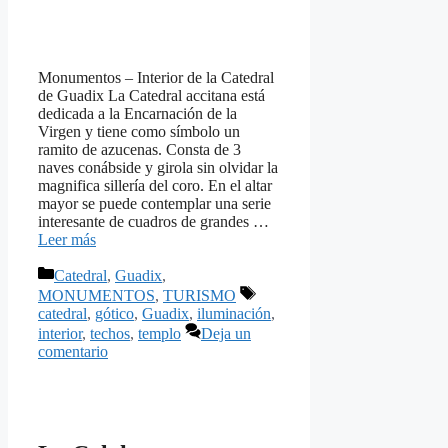
Monumentos – Interior de la Catedral
de Guadix La Catedral accitana está
dedicada a la Encarnación de la
Virgen y tiene como símbolo un
ramito de azucenas. Consta de 3
naves conábside y girola sin olvidar la
magnifica sillería del coro. En el altar
mayor se puede contemplar una serie
interesante de cuadros de grandes …
Leer más
Categorías
Catedral
,
Guadix
,
Etiquetas
MONUMENTOS
,
TURISMO
catedral
,
gótico
,
Guadix
,
iluminación
,
interior
,
techos
,
templo
Deja un
comentario