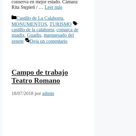
conserva en mejor estado. Cámara:
Rita Stępień / …
Leer más
Categorías
Castillo de La Calahorra
,
Etiquetas
MONUMENTOS
,
TURISMO
castillo de la calahorra
,
comarca de
guadix
,
Guadix
,
marquesado del
zenete
Deja un comentario
Campo de trabajo
Teatro Romano
18/07/2018
por
admin