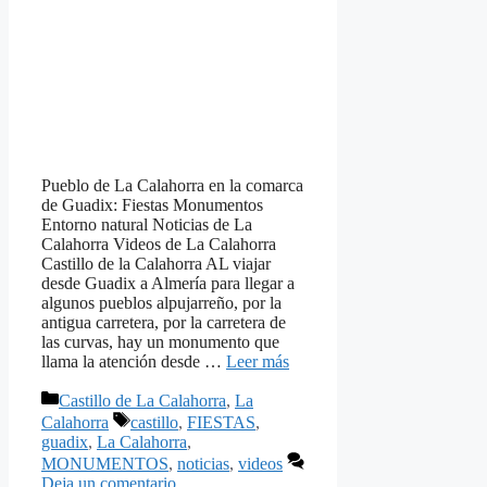
Pueblo de La Calahorra en la comarca
de Guadix: Fiestas Monumentos
Entorno natural Noticias de La
Calahorra Videos de La Calahorra
Castillo de la Calahorra AL viajar
desde Guadix a Almería para llegar a
algunos pueblos alpujarreño, por la
antigua carretera, por la carretera de
las curvas, hay un monumento que
llama la atención desde …
Leer más
Categorías
Castillo de La Calahorra
,
La
Etiquetas
Calahorra
castillo
,
FIESTAS
,
guadix
,
La Calahorra
,
MONUMENTOS
,
noticias
,
videos
Deja un comentario