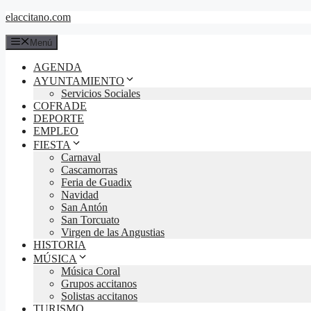
Saltar
elaccitano.com
al
contenido
Menú
AGENDA
AYUNTAMIENTO
Servicios Sociales
COFRADE
DEPORTE
EMPLEO
FIESTA
Carnaval
Cascamorras
Feria de Guadix
Navidad
San Antón
San Torcuato
Virgen de las Angustias
HISTORIA
MÚSICA
Música Coral
Grupos accitanos
Solistas accitanos
TURISMO