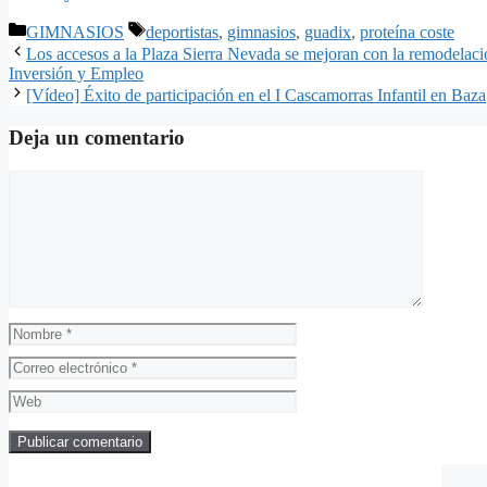
Categorías
Etiquetas
GIMNASIOS
deportistas
,
gimnasios
,
guadix
,
proteína coste
Los accesos a la Plaza Sierra Nevada se mejoran con la remodelaci
Inversión y Empleo
[Vídeo] Éxito de participación en el I Cascamorras Infantil en Baza
Deja un comentario
Comentario
Nombre
Correo
electrónico
Web