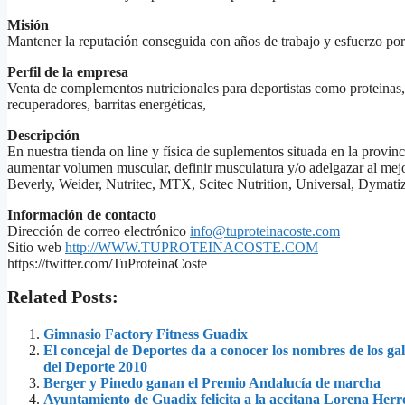
Misión
Mantener la reputación conseguida con años de trabajo y esfuerzo po
Perfil de la empresa
Venta de complementos nutricionales para deportistas como proteinas
recuperadores, barritas energéticas,
Descripción
En nuestra tienda on line y física de suplementos situada en la prov
aumentar volumen muscular, definir musculatura y/o adelgazar al mejo
Beverly, Weider, Nutritec, MTX, Scitec Nutrition, Universal, Dymat
Información de contacto
Dirección de correo electrónico
info@tuproteinacoste.com
Sitio web
http://WWW.TUPROTEINACOSTE.COM
https://twitter.com/TuProteinaCoste
Related Posts:
Gimnasio Factory Fitness Guadix
El concejal de Deportes da a conocer los nombres de los ga
del Deporte 2010
Berger y Pinedo ganan el Premio Andalucía de marcha
Ayuntamiento de Guadix felicita a la accitana Lorena Herre