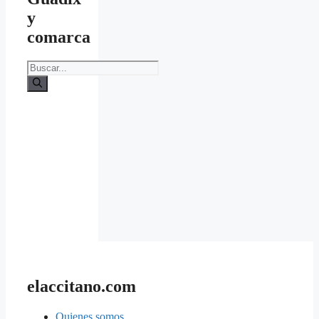
y
comarca
Buscar:
elaccitano.com
Quienes somos