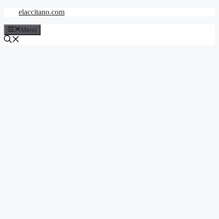
Saltar
elaccitano.com
al
contenido
Menú