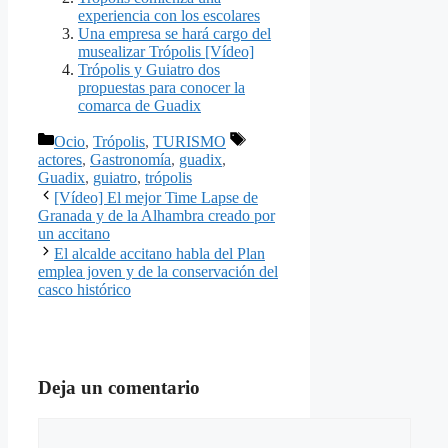
experiencia con los escolares
Una empresa se hará cargo del
musealizar Trópolis [Vídeo]
Trópolis y Guiatro dos
propuestas para conocer la
comarca de Guadix
Categorías
Etiquetas
Ocio
,
Trópolis
,
TURISMO
actores
,
Gastronomía
,
guadix
,
Guadix
,
guiatro
,
trópolis
[Vídeo] El mejor Time Lapse de
Granada y de la Alhambra creado por
un accitano
El alcalde accitano habla del Plan
emplea joven y de la conservación del
casco histórico
Deja un comentario
Comentario