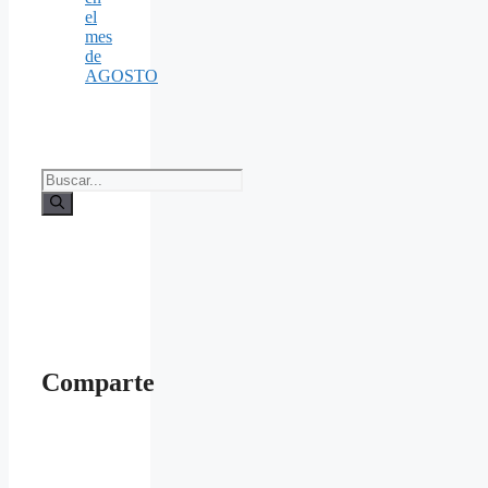
el
mes
de
AGOSTO
Buscar:
Comparte