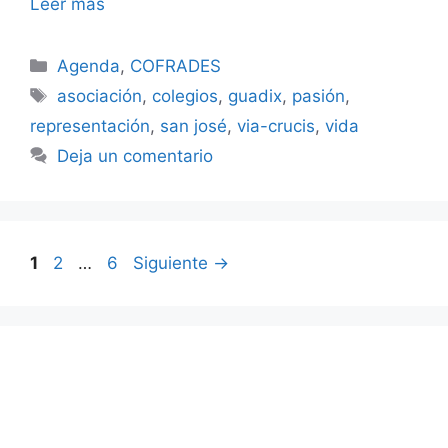
Leer más
Categorías
Agenda
,
COFRADES
Etiquetas
asociación
,
colegios
,
guadix
,
pasión
,
representación
,
san josé
,
via-crucis
,
vida
Deja un comentario
Página
Página
Página
1
2
…
6
Siguiente
→