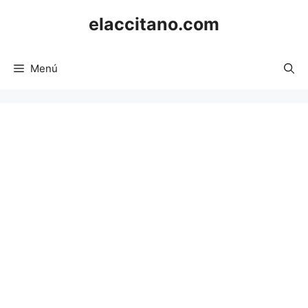
Saltar
elaccitano.com
al
contenido
Menú