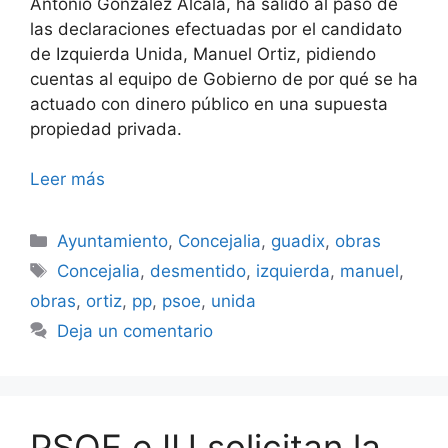
Antonio González Alcalá, ha salido al paso de
las declaraciones efectuadas por el candidato
de Izquierda Unida, Manuel Ortiz, pidiendo
cuentas al equipo de Gobierno de por qué se ha
actuado con dinero público en una supuesta
propiedad privada.
Leer más
Categorías
Ayuntamiento
,
Concejalia
,
guadix
,
obras
Etiquetas
Concejalia
,
desmentido
,
izquierda
,
manuel
,
obras
,
ortiz
,
pp
,
psoe
,
unida
Deja un comentario
PSOE e IU solicitan la