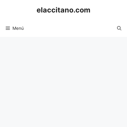
Saltar
elaccitano.com
al
contenido
Menú