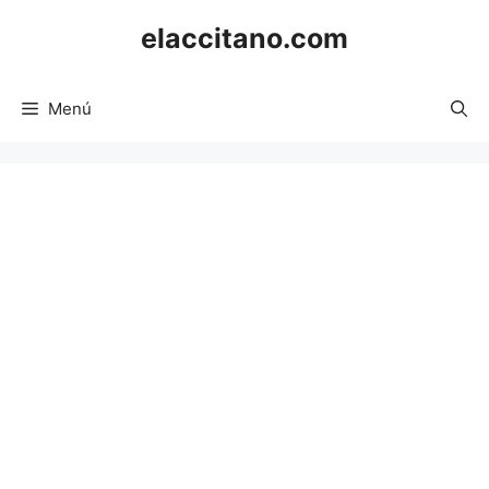
Saltar
elaccitano.com
al
contenido
Menú