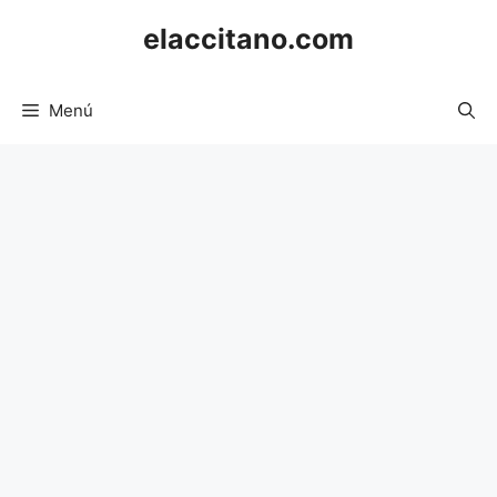
Saltar
elaccitano.com
al
contenido
Menú