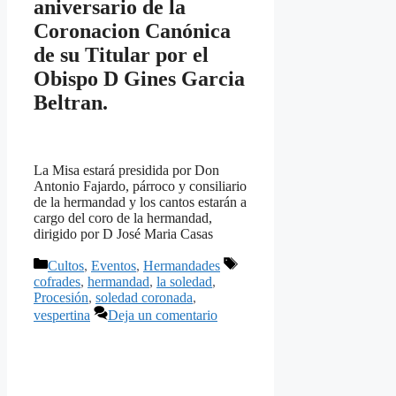
aniversario de la
Coronacion Canónica
de su Titular por el
Obispo D Gines Garcia
Beltran.
La Misa estará presidida por Don
Antonio Fajardo, párroco y consiliario
de la hermandad y los cantos estarán a
cargo del coro de la hermandad,
dirigido por D José Maria Casas
Categorías
Etiquetas
Cultos
,
Eventos
,
Hermandades
cofrades
,
hermandad
,
la soledad
,
Procesión
,
soledad coronada
,
vespertina
Deja un comentario