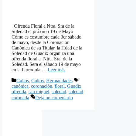
Ofrenda Floral a Ntra. Sra de la
Soledad el próximo 19 de Mayo
Cómo es costumbre cada 3er sábado
de mayo, desde la Coronacion
Canónica de su Titular, la Hdad de la
Soledad de Guadix organiza una
ofrenda floral a Ntra. Sra. de la
Soledad. Sera el sábado 19 de mayo
en la Parroquia …
Leer más
Categorías
Etiquetas
Cultos
,
Cultos
,
Hermandades
canónica
,
coronación
,
floral
,
Guadix
,
ofrenda
,
san miguel
,
soledad
,
soledad
coronada
Deja un comentario