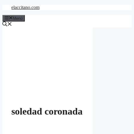
Saltar
elaccitano.com
al
contenido
Menú
soledad coronada