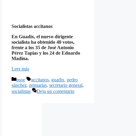
Socialistas accitanos
En Guadix, el nuevo dirigente
socialista ha obtenido 40 votos,
frente a los 35 de José Antonio
Pérez Tapias y los 24 de Eduardo
Madina.
Leer más
Categorías
Etiquetas
psoe
accitanos
,
guadix
,
pedro
sánchez
,
primarias
,
secretario general
,
socialistas
Deja un comentario