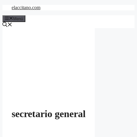
Saltar
elaccitano.com
al
contenido
Menú
secretario general