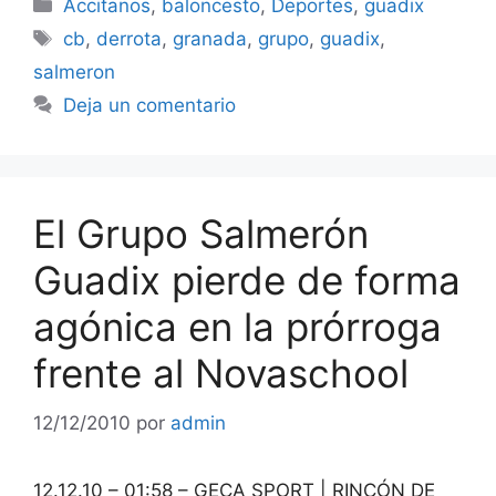
Categorías
Accitanos
,
baloncesto
,
Deportes
,
guadix
Etiquetas
cb
,
derrota
,
granada
,
grupo
,
guadix
,
salmeron
Deja un comentario
El Grupo Salmerón
Guadix pierde de forma
agónica en la prórroga
frente al Novaschool
12/12/2010
por
admin
12.12.10 – 01:58 – GECA SPORT | RINCÓN DE