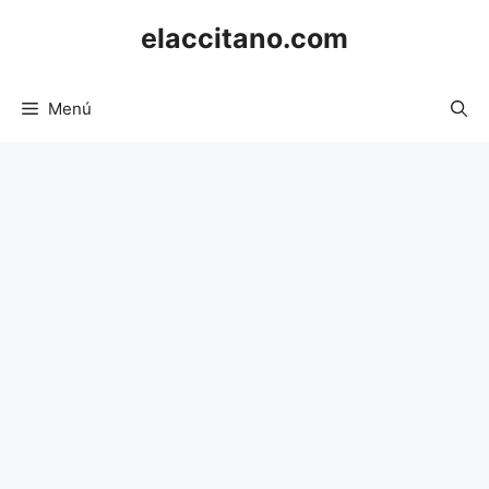
Saltar
elaccitano.com
al
contenido
Menú