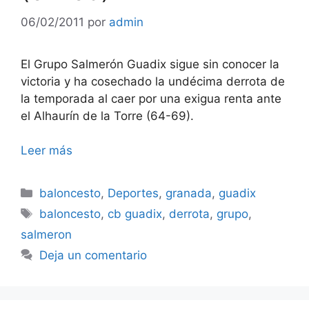
06/02/2011
por
admin
El Grupo Salmerón Guadix sigue sin conocer la
victoria y ha cosechado la undécima derrota de
la temporada al caer por una exigua renta ante
el Alhaurín de la Torre (64-69).
Leer más
Categorías
baloncesto
,
Deportes
,
granada
,
guadix
Etiquetas
baloncesto
,
cb guadix
,
derrota
,
grupo
,
salmeron
Deja un comentario