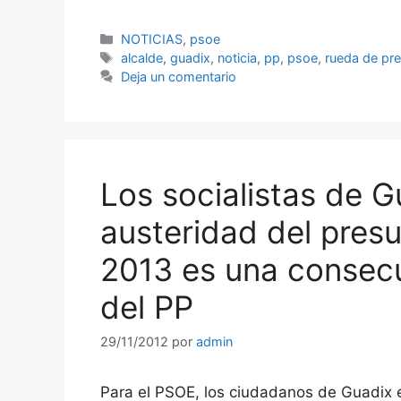
Categorías
NOTICIAS
,
psoe
Etiquetas
alcalde
,
guadix
,
noticia
,
pp
,
psoe
,
rueda de pr
Deja un comentario
Los socialistas de 
austeridad del pres
2013 es una consecu
del PP
29/11/2012
por
admin
Para el PSOE, los ciudadanos de Guadix es