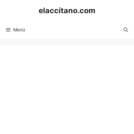
Saltar
elaccitano.com
al
contenido
Menú