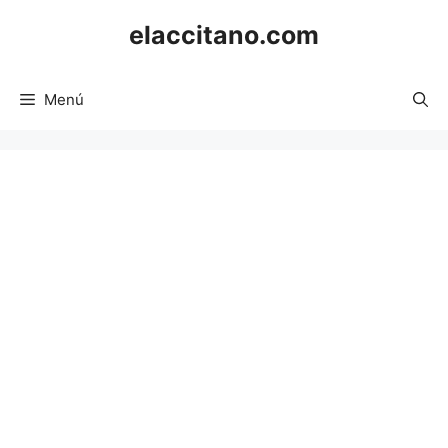
Saltar
elaccitano.com
al
contenido
Menú