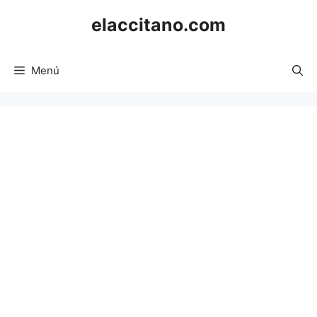
Saltar
elaccitano.com
al
contenido
Menú