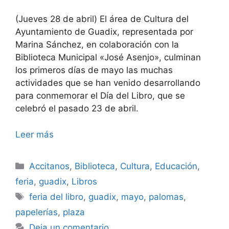
(Jueves 28 de abril) El área de Cultura del
Ayuntamiento de Guadix, representada por
Marina Sánchez, en colaboración con la
Biblioteca Municipal «José Asenjo», culminan
los primeros días de mayo las muchas
actividades que se han venido desarrollando
para conmemorar el Día del Libro, que se
celebró el pasado 23 de abril.
Leer más
Categorías
Accitanos
,
Biblioteca
,
Cultura
,
Educación
,
feria
,
guadix
,
Libros
Etiquetas
feria del libro
,
guadix
,
mayo
,
palomas
,
papelerías
,
plaza
Deja un comentario