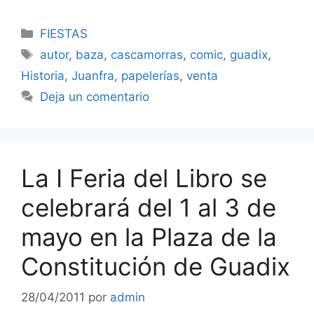
Categorías
FIESTAS
Etiquetas
autor
,
baza
,
cascamorras
,
comic
,
guadix
,
Historia
,
Juanfra
,
papelerías
,
venta
Deja un comentario
La I Feria del Libro se
celebrará del 1 al 3 de
mayo en la Plaza de la
Constitución de Guadix
28/04/2011
por
admin