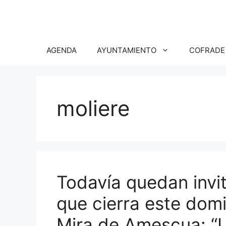
Saltar
al
contenido
AGENDA
AYUNTAMIENTO
COFRADE
moliere
Todavía quedan invi
que cierra este domi
Mira de Amescua: “