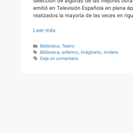
selección de algunas de las mejores obras
emitió en Televisión Española en plena é
realizados la mayoría de las veces en rigu
Leer más
Categorías
Biblioteca
,
Teatro
Etiquetas
Biblioteca
,
enfermo
,
imáginario
,
moliere
Deja un comentario