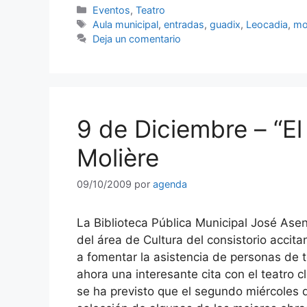
Categorías
Eventos
,
Teatro
Etiquetas
Aula municipal
,
entradas
,
guadix
,
Leocadia
,
mo
Deja un comentario
9 de Diciembre – “El
Molière
09/10/2009
por
agenda
La Biblioteca Pública Municipal José Ase
del área de Cultura del consistorio accita
a fomentar la asistencia de personas de t
ahora una interesante cita con el teatro c
se ha previsto que el segundo miércoles 