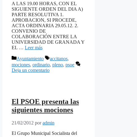
A LAS 19.00 HORAS, CON EL
SIGUIENTE ORDEN DEL DIA A)
PARTE RESOLUTIVA 1.
APROBACION, SI PROCEDE,
ACTA ORDINARIA 29.05.12. 2.
CONVENIO DE
COLABORACIÓN ENTRE LA
UNIVERSIDAD DE GRANADA Y
EL …
Leer más
Categorías
Etiquetas
Ayuntamiento
accitanos
,
mociones
,
ordinario
,
pleno
,
psoe
Deja un comentario
El PSOE presenta las
siguientes mociones
21/02/2012
por
admin
El Grupo Municipal Socialista del