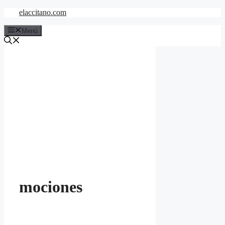
Saltar
elaccitano.com
al
contenido
Menú
mociones