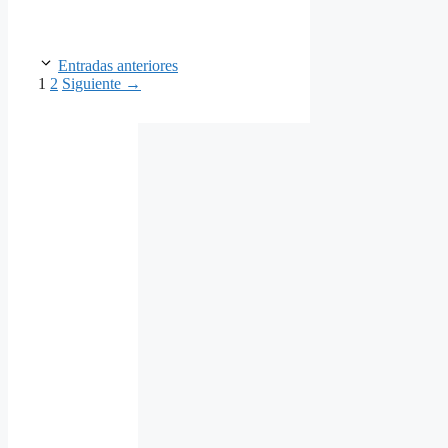
Entradas anteriores
Página
Página
1
2
Siguiente
→