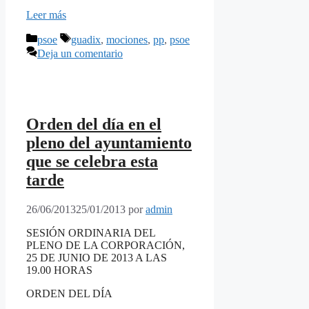
Leer más
Categorías
Etiquetas
psoe
guadix
,
mociones
,
pp
,
psoe
Deja un comentario
Orden del día en el
pleno del ayuntamiento
que se celebra esta
tarde
26/06/2013
25/01/2013
por
admin
SESIÓN ORDINARIA DEL
PLENO DE LA CORPORACIÓN,
25 DE JUNIO DE 2013 A LAS
19.00 HORAS
ORDEN DEL DÍA