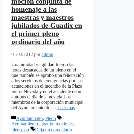
moción conjunta de
homenaje a las
maestras y maestros
jubilados de Guadix en
el primer pleno
ordinario del año
01/02/2012
por
admin
Unanimidad y agilidad fueron las
notas destacadas de un pleno en el
que también se aprobó una felicitación
a los servicios de emergencias por sus
actuaciones en el incendio de la Plaza
Sierra Nevada y en el accidente de un
autobús el día de la nevada Los
miembros de la corporación municipal
del Ayuntamiento de …
Leer más
Categorías
Etiquetas
Ayuntamiento
,
Pleno
Ayuntamiento
,
guadix
,
mociones
,
pleno
,
pp
Deja un comentario