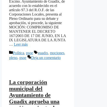
Excmo. Ayuntamiento de Guadix, de
acuerdo con lo establecido en el
artículo 97.3 del R.O.F. de las
Corporaciones Locales, presenta al
Pleno Ordinario para su debate y
aprobación, si procede, la siguiente
MOCIÓN: COMPROMISO DE
MANTENER EL DECRETO
167/2003 DE 17 DE JUNIO, EN LA
IX LEGISLATURA DE LA JUNTA
…
Leer más
Categorías
Etiquetas
Política
,
psoe
guadix
,
mociones
,
pleno
,
psoe
Deja un comentario
La corporación
municipal del
Ayuntamiento de
Guadix aprueba una