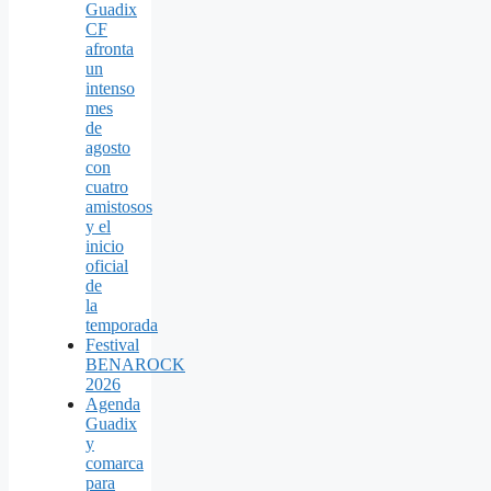
Guadix
CF
afronta
un
intenso
mes
de
agosto
con
cuatro
amistosos
y el
inicio
oficial
de
la
temporada
Festival
BENAROCK
2026
Agenda
Guadix
y
comarca
para