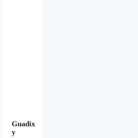
Guadix
y