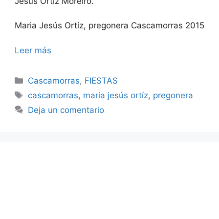
Jesús Ortiz Moreiro.
Maria Jesús Ortíz, pregonera Cascamorras 2015
Leer más
Categorías
Cascamorras
,
FIESTAS
Etiquetas
cascamorras
,
maria jesús ortíz
,
pregonera
Deja un comentario