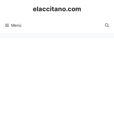
Saltar
elaccitano.com
al
contenido
Menú