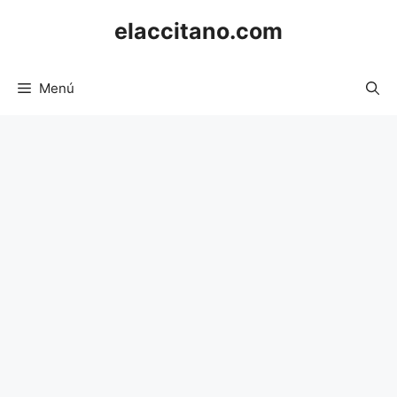
Saltar
elaccitano.com
al
contenido
Menú