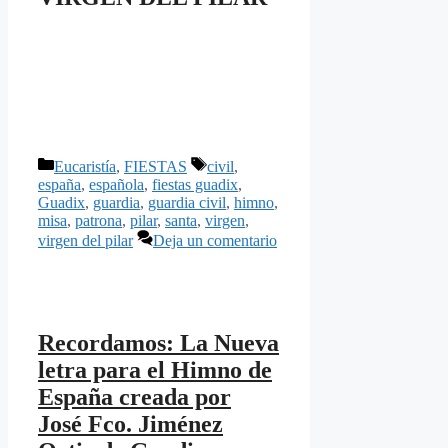
Categorías
Etiquetas
Eucaristía
,
FIESTAS
civil
,
españa
,
española
,
fiestas guadix
,
Guadix
,
guardia
,
guardia civil
,
himno
,
misa
,
patrona
,
pilar
,
santa
,
virgen
,
virgen del pilar
Deja un comentario
Recordamos: La Nueva
letra para el Himno de
España creada por
José Fco. Jiménez