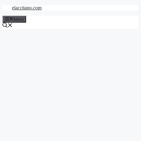
Saltar
elaccitano.com
al
contenido
Menú