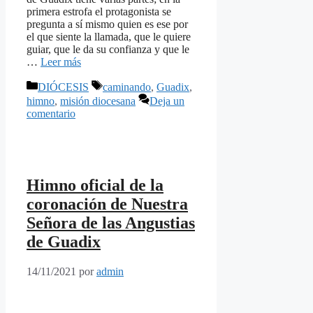
primera estrofa el protagonista se
pregunta a sí mismo quien es ese por
el que siente la llamada, que le quiere
guiar, que le da su confianza y que le
…
Leer más
Categorías
Etiquetas
DIÓCESIS
caminando
,
Guadix
,
himno
,
misión diocesana
Deja un
comentario
Himno oficial de la
coronación de Nuestra
Señora de las Angustias
de Guadix
14/11/2021
por
admin