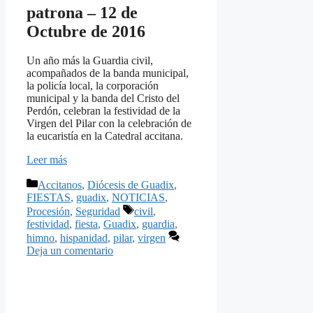
patrona – 12 de
Octubre de 2016
Un año más la Guardia civil,
acompañados de la banda municipal,
la policía local, la corporación
municipal y la banda del Cristo del
Perdón, celebran la festividad de la
Virgen del Pilar con la celebración de
la eucaristía en la Catedral accitana.
Leer más
Categorías
Accitanos
,
Diócesis de Guadix
,
FIESTAS
,
guadix
,
NOTICIAS
,
Etiquetas
Procesión
,
Seguridad
civil
,
festividad
,
fiesta
,
Guadix
,
guardia
,
himno
,
hispanidad
,
pilar
,
virgen
Deja un comentario