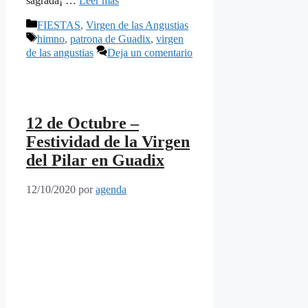
sagrada¡ …
Leer más
Categorías
FIESTAS
,
Virgen de las Angustias
Etiquetas
himno
,
patrona de Guadix
,
virgen
de las angustias
Deja un comentario
12 de Octubre –
Festividad de la Virgen
del Pilar en Guadix
12/10/2020
por
agenda