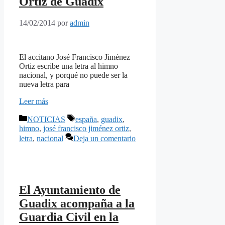
Ortiz de Guadix
14/02/2014
por
admin
El accitano José Francisco Jiménez
Ortiz escribe una letra al himno
nacional, y porqué no puede ser la
nueva letra para
Leer más
Categorías
Etiquetas
NOTICIAS
españa
,
guadix
,
himno
,
josé francisco jiménez ortiz
,
letra
,
nacional
Deja un comentario
El Ayuntamiento de
Guadix acompaña a la
Guardia Civil en la