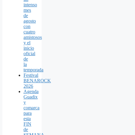
intenso
mes
de
agosto
con
cuatro
amistosos
y el
inicio
oficial
de
la
temporada
Festival
BENAROCK
2026
Agenda
Guadix
y
comarca
para
esta
FIN
de
SEMANA