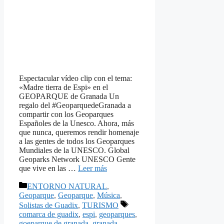
Espectacular vídeo clip con el tema:
«Madre tierra de Espi» en el
GEOPARQUE de Granada Un
regalo del #GeoparquedeGranada a
compartir con los Geoparques
Españoles de la Unesco. Ahora, más
que nunca, queremos rendir homenaje
a las gentes de todos los Geoparques
Mundiales de la UNESCO. Global
Geoparks Network UNESCO Gente
que vive en las …
Leer más
Categorías
ENTORNO NATURAL
,
Geoparque
,
Geoparque
,
Música
,
Etiquetas
Solistas de Guadix
,
TURISMO
comarca de guadix
,
espi
,
geoparques
,
goeparque de granada
,
granada
,