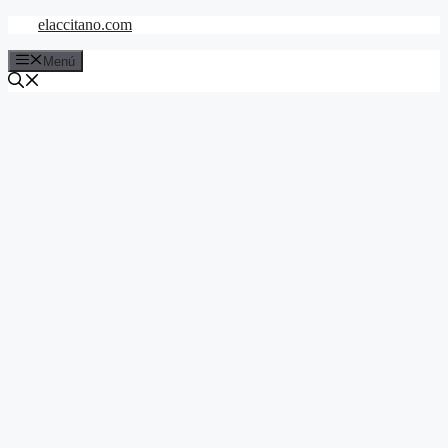
Saltar
elaccitano.com
al
contenido
Menú