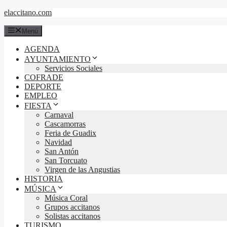
Saltar
elaccitano.com
al
contenido
Menú
AGENDA
AYUNTAMIENTO
Servicios Sociales
COFRADE
DEPORTE
EMPLEO
FIESTA
Carnaval
Cascamorras
Feria de Guadix
Navidad
San Antón
San Torcuato
Virgen de las Angustias
HISTORIA
MÚSICA
Música Coral
Grupos accitanos
Solistas accitanos
TURISMO