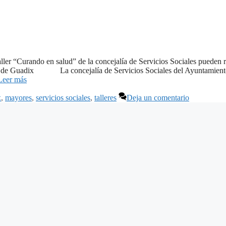
aller “Curando en salud” de la concejalía de Servicios Sociales pueden r
ento de Guadix La concejalía de Servicios Sociales del Ayuntamient
Leer más
x
,
mayores
,
servicios sociales
,
talleres
Deja un comentario