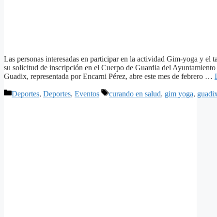
Las personas interesadas en participar en la actividad Gim-yoga y el t
su solicitud de inscripción en el Cuerpo de Guardia del Ayuntami
Guadix, representada por Encarni Pérez, abre este mes de febrero …
Categorías
Etiquetas
Deportes
,
Deportes
,
Eventos
curando en salud
,
gim yoga
,
guadi