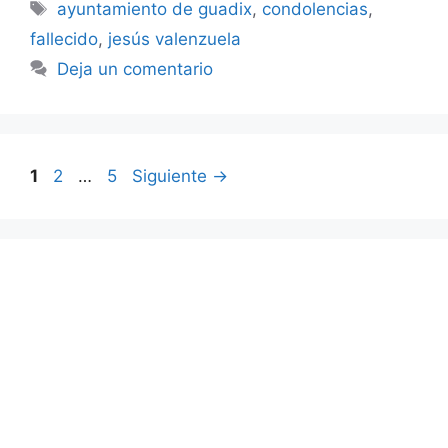
Etiquetas
ayuntamiento de guadix
,
condolencias
,
fallecido
,
jesús valenzuela
Deja un comentario
Página
Página
Página
1
2
…
5
Siguiente
→