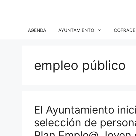
Saltar
al
contenido
AGENDA
AYUNTAMIENTO
COFRADE
empleo público
El Ayuntamiento ini
selección de persona
Plan Emple@ Joven e