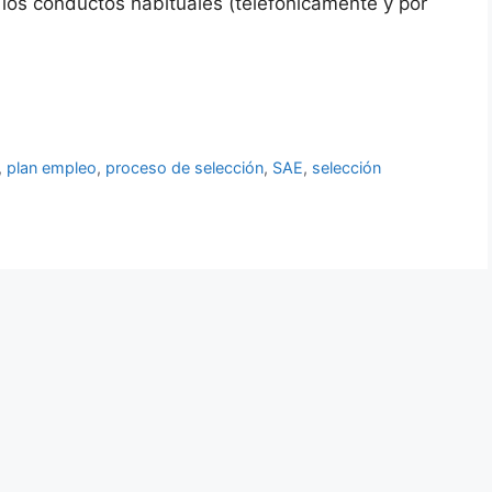
los conductos habituales (telefónicamente y por
,
plan empleo
,
proceso de selección
,
SAE
,
selección