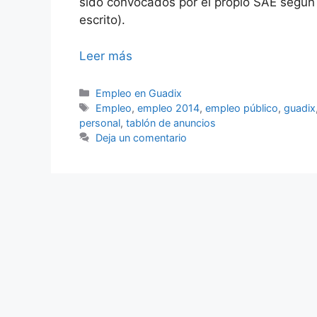
sido convocados por el propio SAE según 
escrito).
Leer más
Categorías
Empleo en Guadix
Etiquetas
Empleo
,
empleo 2014
,
empleo público
,
guadix
personal
,
tablón de anuncios
Deja un comentario