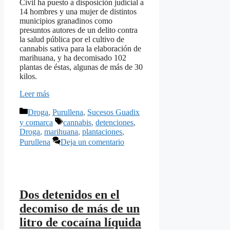
Civil ha puesto a disposición judicial a
14 hombres y una mujer de distintos
municipios granadinos como
presuntos autores de un delito contra
la salud pública por el cultivo de
cannabis sativa para la elaboración de
marihuana, y ha decomisado 102
plantas de éstas, algunas de más de 30
kilos.
Leer más
Categorías
Droga
,
Purullena
,
Sucesos Guadix
Etiquetas
y comarca
cannabis
,
detenciones
,
Droga
,
marihuana
,
plantaciones
,
Purullena
Deja un comentario
Dos detenidos en el
decomiso de más de un
litro de cocaína líquida