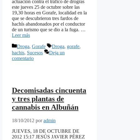
actuación contra el tráfico de drogras
este jueves 25 de octubre sobre las
19,30 horas en Gorafe, localidad en la
que se descubrieron tres fardos de
hachís abandonados por el conductor
de un turismo que se dio a la fuga. …
Leer más
Categorías
Etiquetas
Droga
,
Gorafe
Droga
,
gorafe
,
hachis
,
Sucesos
Deja un
comentario
Decomisadas cincuenta
y tres plantas de
cannabis en Albuñán
18/10/2012
por
admin
JUEVES, 18 DE OCTUBRE DE
2012 15:17 JESÚS JAVIER PÉREZ