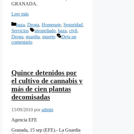
GRANADA.
Leer más
Categorías
baza
,
Droga
,
Homenaje
,
Seguridad
,
Etiquetas
Servicios
atropellado
,
baza
,
civil
,
Droga
,
guardia
,
muerto
Deja un
comentario
Quince detenidos por
el cultivo de cannabis y
más de cien plantas
decomisadas
15/09/2010
por
admin
Agencia EFE
Granada, 15 sep (EFE).- La Guardia