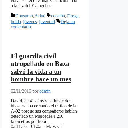
Navas en el que analiza la actualidad
a la luz del Evangelio.
Categorías
Etiquetas
Consumo
,
Salud
cocaína
,
Droga
,
huida
,
jóvenes
,
juventud
Deja un
comentario
El guardia civil
atropellado en Baza
salvó la vida a un
hombre hace un mes
02/11/2010
por
admin
David, de 41 años y padre de dos
hijos, estaba cortando el tráfico de la
A-92 porque sus compañeros habían
detectado un Mercedes a 200
kilómetros por hora
02.11.10 – 01:02 – M. V. C. |