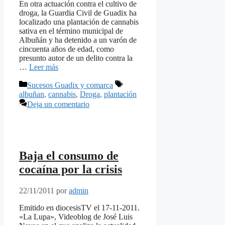
En otra actuación contra el cultivo de
droga, la Guardia Civil de Guadix ha
localizado una plantación de cannabis
sativa en el término municipal de
Albuñán y ha detenido a un varón de
cincuenta años de edad, como
presunto autor de un delito contra la
…
Leer más
Categorías
Etiquetas
Sucesos Guadix y comarca
albuñan
,
cannabis
,
Droga
,
plantación
Deja un comentario
Baja el consumo de
cocaína por la crisis
22/11/2011
por
admin
Emitido en diocesisTV el 17-11-2011.
«La Lupa», Videoblog de José Luis