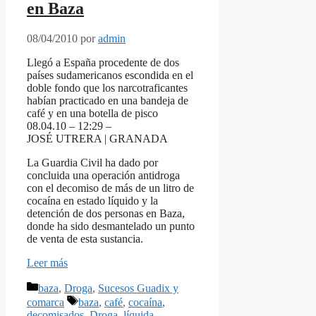
en Baza
08/04/2010
por
admin
Llegó a España procedente de dos
países sudamericanos escondida en el
doble fondo que los narcotraficantes
habían practicado en una bandeja de
café y en una botella de pisco
08.04.10 – 12:29 –
JOSÉ UTRERA | GRANADA
La Guardia Civil ha dado por
concluida una operación antidroga
con el decomiso de más de un litro de
cocaína en estado líquido y la
detención de dos personas en Baza,
donde ha sido desmantelado un punto
de venta de esta sustancia.
Leer más
Categorías
baza
,
Droga
,
Sucesos Guadix y
Etiquetas
comarca
baza
,
café
,
cocaína
,
decomisados
,
Droga
,
líquida
,