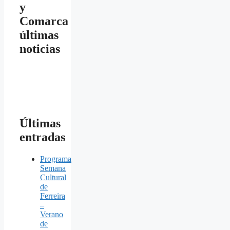
y
Comarca
últimas
noticias
Últimas
entradas
Programa
Semana
Cultural
de
Ferreira
–
Verano
de