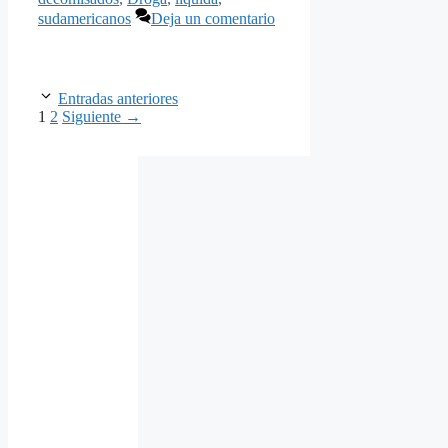
sudamericanos
Deja un comentario
Entradas anteriores
Página
Página
1
2
Siguiente
→