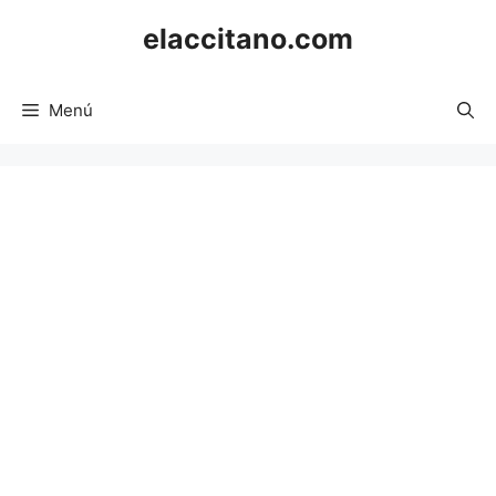
Saltar
elaccitano.com
al
contenido
Menú