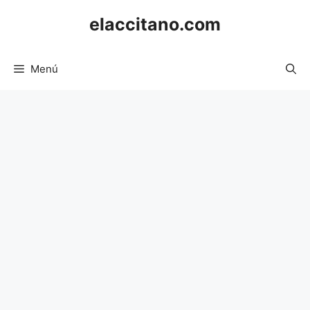
Saltar
elaccitano.com
al
contenido
Menú