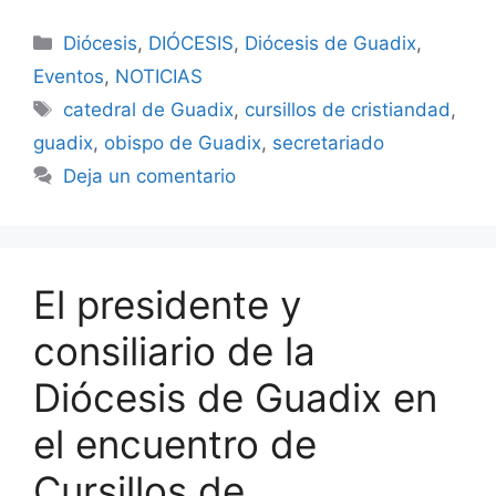
Categorías
Diócesis
,
DIÓCESIS
,
Diócesis de Guadix
,
Eventos
,
NOTICIAS
Etiquetas
catedral de Guadix
,
cursillos de cristiandad
,
guadix
,
obispo de Guadix
,
secretariado
Deja un comentario
El presidente y
consiliario de la
Diócesis de Guadix en
el encuentro de
Cursillos de