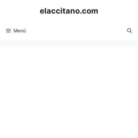
Saltar
elaccitano.com
al
contenido
Menú