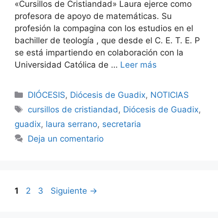
«Cursillos de Cristiandad» Laura ejerce como
profesora de apoyo de matemáticas. Su
profesión la compagina con los estudios en el
bachiller de teología , que desde el C. E. T. E. P
se está impartiendo en colaboración con la
Universidad Católica de …
Leer más
Categorías
DIÓCESIS
,
Diócesis de Guadix
,
NOTICIAS
Etiquetas
cursillos de cristiandad
,
Diócesis de Guadix
,
guadix
,
laura serrano
,
secretaria
Deja un comentario
Página
Página
Página
1
2
3
Siguiente
→