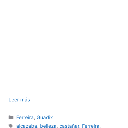
Leer más
Categorías
Ferreira
,
Guadix
Etiquetas
alcazaba
,
belleza
,
castañar
,
Ferreira
,