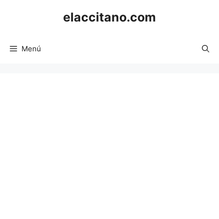
Saltar
elaccitano.com
al
contenido
Menú