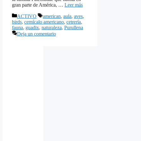
gran parte de América, …
Leer más
Categorías
Etiquetas
ACTIVO
american
,
aula
,
aves
,
birds
,
cernícalo americano
,
cetrería
,
fauna
,
guadix
,
naturaleza
,
Purullena
Deja un comentario