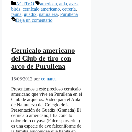
Categorías
Etiquetas
ACTIVO
american
,
aula
,
aves
,
birds
,
cernícalo americano
,
cetrería
,
fauna
,
guadix
,
naturaleza
,
Purullena
Deja un comentario
Cernicalo americano
del Club de tiro con
arco de Purullena
15/06/2012
por
comarca
Presentamos a este precioso cernícalo
americano que vive en Purullena en el
Club de arqueros. Video para el Aula
de Naturaleza del Colegio de la
Presentación de Guadix (Granada) El
cernícalo americano,1 halconcito
colorado o cuyaya (Falco sparverius)
es una especie de ave falconiforme de
la familia Falconidae que habita en