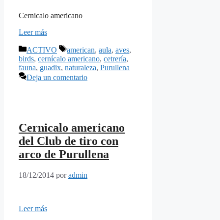
Cernicalo americano
Leer más
Categorías
Etiquetas
ACTIVO
american
,
aula
,
aves
,
birds
,
cernícalo americano
,
cetrería
,
fauna
,
guadix
,
naturaleza
,
Purullena
Deja un comentario
Cernicalo americano
del Club de tiro con
arco de Purullena
18/12/2014
por
admin
Leer más