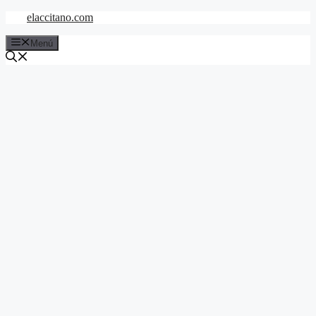
Saltar
elaccitano.com
al
contenido
Menú