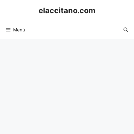
Saltar
elaccitano.com
al
contenido
Menú