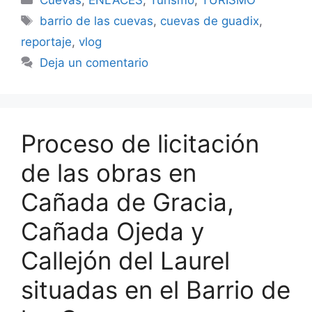
Cuevas
,
ENLACES
,
Turismo
,
TURISMO
Etiquetas
barrio de las cuevas
,
cuevas de guadix
,
reportaje
,
vlog
Deja un comentario
Proceso de licitación
de las obras en
Cañada de Gracia,
Cañada Ojeda y
Callejón del Laurel
situadas en el Barrio de