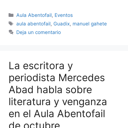
Categorías
Aula Abentofail
,
Eventos
Etiquetas
aula abentofail
,
Guadix
,
manuel gahete
Deja un comentario
La escritora y
periodista Mercedes
Abad habla sobre
literatura y venganza
en el Aula Abentofail
de octubre