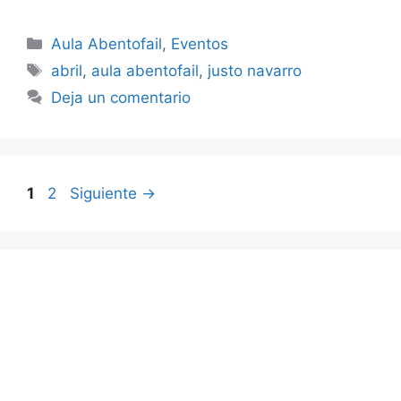
Categorías
Aula Abentofail
,
Eventos
Etiquetas
abril
,
aula abentofail
,
justo navarro
Deja un comentario
Página
Página
1
2
Siguiente
→