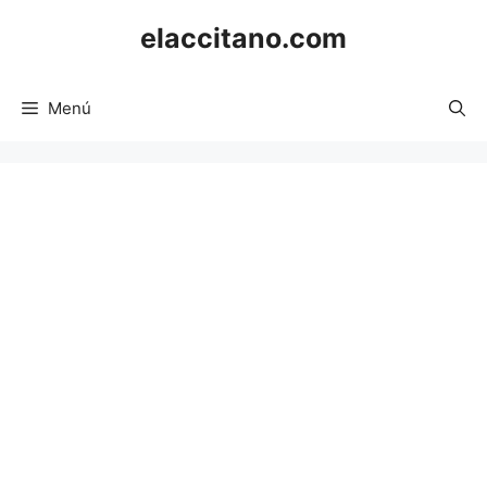
Saltar
elaccitano.com
al
contenido
Menú