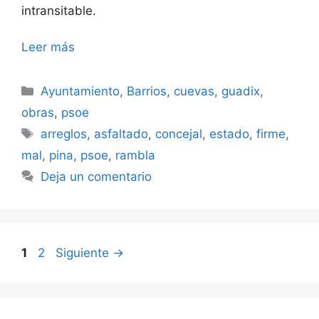
intransitable.
Leer más
Categorías
Ayuntamiento
,
Barrios
,
cuevas
,
guadix
,
obras
,
psoe
Etiquetas
arreglos
,
asfaltado
,
concejal
,
estado
,
firme
,
mal
,
pina
,
psoe
,
rambla
Deja un comentario
Página
Página
1
2
Siguiente
→