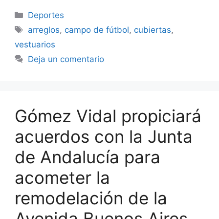
Categorías
Deportes
Etiquetas
arreglos
,
campo de fútbol
,
cubiertas
,
vestuarios
Deja un comentario
Gómez Vidal propiciará
acuerdos con la Junta
de Andalucía para
acometer la
remodelación de la
Avenida Buenos Aires