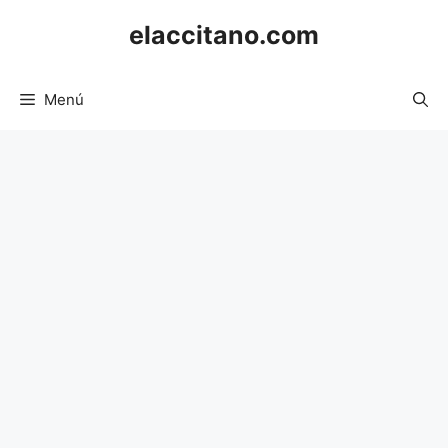
Saltar
elaccitano.com
al
contenido
Menú