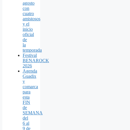
agosto
con
cuatro
amistosos
y el
inicio
oficial
de
la
temporada
Festival
BENAROCK
2026
Agenda
Guadix
y
comarca
para
esta
FIN
de
SEMANA
del
6 al
9 de