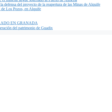
n la defensa del proyecto de la reapertura de las Minas de Alquife
o de Los Pozos, en Alquife
BRADO EN GRANADA
peración del patrimonio de Guadix