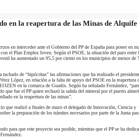
ado en la reapertura de las Minas de Alquife
uerzos en interceder ante el Gobierno del PP de España para poner en m
con el Plan Emplea Joven. Según el PSOE, la situación del paro entre 
juvenil ha aumentado un 95,5 por ciento en los municipios de menos de
tachado de “hipócritas” las afirmaciones que ha realizado el presidente
rez López, en relación a la falta de apoyo del PSOE en la reapertura d
es EOZEN en la comarca de Guadix. Según ha señalado Fernández, “par
o que fue el PP quien rechazó la salida del mineral por el puerto almer
fiado en la reapertura de las minas”.
cio que realizó a finales de mazo el delegado de Innovación, Ciencia y
bre la preparación de los trámites necesarios por parte de la Junta par
ando para que este proyecto sea posible, mientras que el PP se ha dedic
o Fernández.