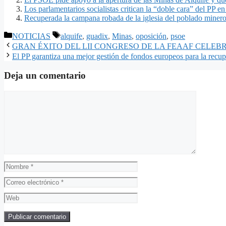
Los parlamentarios socialistas critican la “doble cara” del PP e
Recuperada la campana robada de la iglesia del poblado miner
Categorías
Etiquetas
NOTICIAS
alquife
,
guadix
,
Minas
,
oposición
,
psoe
GRAN ÉXITO DEL LII CONGRESO DE LA FEAAF CELE
El PP garantiza una mejor gestión de fondos europeos para la recu
Deja un comentario
Comentario
Nombre
Correo
electrónico
Web