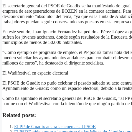
El secretario general del PSOE de Guadix se ha manifestado de igual m
empresa de aerogeneradores de EOZEN en la comarca accitana. Para F
desconocimiento “absoluto” del tema, “ya que es la Junta de Andalucí
trabajadores puedan seguir conservando sus puestos en esta empresa 
En este sentido, Juan Ignacio Fernández ha pedido a Pérez López a qu
sufren los jóvenes accitanos, donde según resultados de la Encuesta 
municipios de menos de 50.000 habitantes.
“Como ejemplo de programa de empleo, el PP podría tomar nota del P
pueden solicitar los ayuntamientos andaluces para combatir el desempl
millones de euros”, ha destacado el dirigente socialista.
El Wadifestival en espacio electoral
El PSOE de Guadix no pudo celebrar el pasado sábado su acto central 
Ayuntamiento de Guadix como un espacio electoral, debido a la realiz
Como ha apuntado el secretario general del PSOE de Guadix, “al PP se 
parque con el Wadifestival con la intención de que ningún partido de l
Related posts:
El PP de Guadix aclara las cuentas al PSOE
El PSOE pide apoyo a la apertura de las Minas de Alquife y que