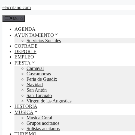
Saltar
elaccitano.com
al
contenido
Menú
AGENDA
AYUNTAMIENTO
Servicios Sociales
COFRADE
DEPORTE
EMPLEO
FIESTA
Carnaval
Cascamorras
Feria de Guadix
Navidad
San Antón
San Torcuato
Virgen de las Angustias
HISTORIA
MÚSICA
Música Coral
Grupos accitanos
Solistas accitanos
TURISMO