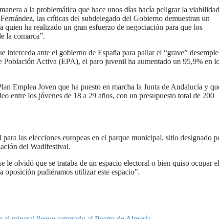
anera a la problemática que hace unos días hacía peligrar la viabilidad
ernández, las críticas del subdelegado del Gobierno demuestran un
a quien ha realizado un gran esfuerzo de negociación para que los
de la comarca”.
e interceda ante el gobierno de España para paliar el “grave” desempl
de Población Activa (EPA), el paro juvenil ha aumentado un 95,9% en l
lan Emplea Joven que ha puesto en marcha la Junta de Andalucía y qu
eo entre los jóvenes de 18 a 29 años, con un presupuesto total de 200
para las elecciones europeas en el parque municipal, sitio designado po
ación del Wadifestival.
le olvidó que se trataba de un espacio electoral o bien quiso ocupar e
a oposición pudiéramos utilizar este espacio”.
 el mineral llegue soterrado al Puerto de Almería