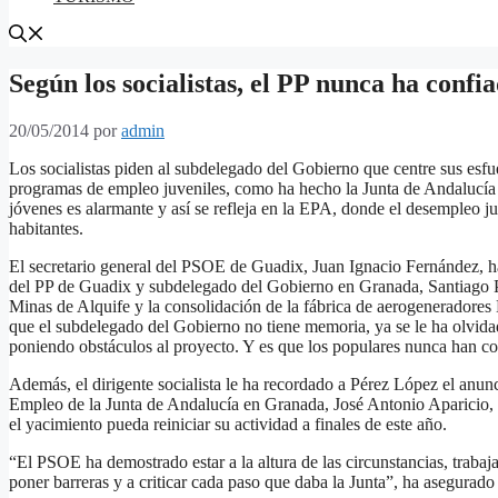
Según los socialistas, el PP nunca ha confi
20/05/2014
por
admin
Los socialistas piden al subdelegado del Gobierno que centre sus esf
programas de empleo juveniles, como ha hecho la Junta de Andalucía 
jóvenes es alarmante y así se refleja en la EPA, donde el desempleo 
habitantes.
El secretario general del PSOE de Guadix, Juan Ignacio Fernández, ha 
del PP de Guadix y subdelegado del Gobierno en Granada, Santiago Pé
Minas de Alquife y la consolidación de la fábrica de aerogenerador
que el subdelegado del Gobierno no tiene memoria, ya se le ha olvidad
poniendo obstáculos al proyecto. Y es que los populares nunca han con
Además, el dirigente socialista le ha recordado a Pérez López el anun
Empleo de la Junta de Andalucía en Granada, José Antonio Aparicio, so
el yacimiento pueda reiniciar su actividad a finales de este año.
“El PSOE ha demostrado estar a la altura de las circunstancias, trabaj
poner barreras y a criticar cada paso que daba la Junta”, ha asegurad