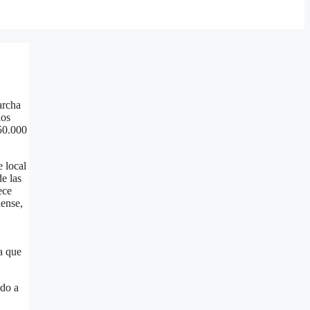
archa
los
 50.000
 local
e las
ece
iense,
a que
ado a