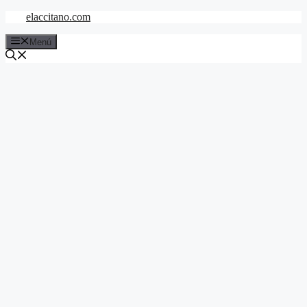
Saltar
elaccitano.com
al
contenido
Menú