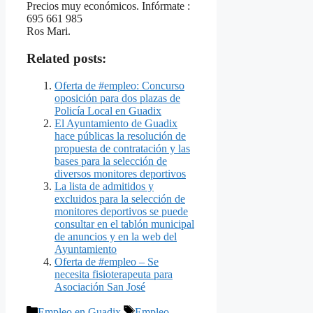
Precios muy económicos. Infórmate :
695 661 985
Ros Mari.
Related posts:
Oferta de #empleo: Concurso
oposición para dos plazas de
Policía Local en Guadix
El Ayuntamiento de Guadix
hace públicas la resolución de
propuesta de contratación y las
bases para la selección de
diversos monitores deportivos
La lista de admitidos y
excluidos para la selección de
monitores deportivos se puede
consultar en el tablón municipal
de anuncios y en la web del
Ayuntamiento
Oferta de #empleo – Se
necesita fisioterapeuta para
Asociación San José
Categorías
Etiquetas
Empleo en Guadix
Empleo
,