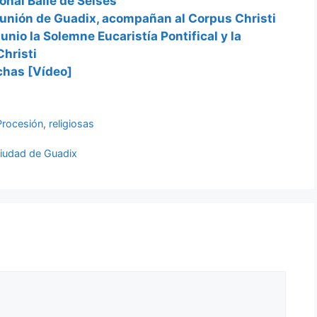
ional Baile de Seises
unión de Guadix, acompañan al Corpus Christi
unio la Solemne Eucaristía Pontifical y la
Christi
chas [Vídeo]
Procesión
,
religiosas
 Ciudad de Guadix