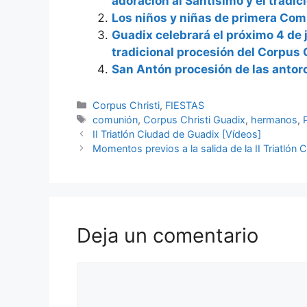
adoración al Santísimo y el tradic
Los niños y niñas de primera Com
Guadix celebrará el próximo 4 de j
tradicional procesión del Corpus 
San Antón procesión de las antor
Categorías
Corpus Christi
,
FIESTAS
Etiquetas
comunión
,
Corpus Christi Guadix
,
hermanos
,
II Triatlón Ciudad de Guadix [Vídeos]
Momentos previos a la salida de la II Triatlón
Deja un comentario
Comentario