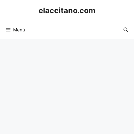
Saltar
elaccitano.com
al
contenido
Menú