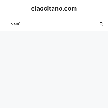
Saltar
elaccitano.com
al
contenido
Menú