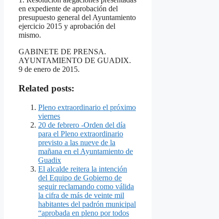
en expediente de aprobación del
presupuesto general del Ayuntamiento
ejercicio 2015 y aprobación del
mismo.
GABINETE DE PRENSA.
AYUNTAMIENTO DE GUADIX.
9 de enero de 2015.
Related posts:
Pleno extraordinario el próximo
viernes
20 de febrero -Orden del día
para el Pleno extraordinario
previsto a las nueve de la
mañana en el Ayuntamiento de
Guadix
El alcalde reitera la intención
del Equipo de Gobierno de
seguir reclamando como válida
la cifra de más de veinte mil
habitantes del padrón municipal
“aprobada en pleno por todos