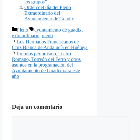
los grupos”
Orden del día del Pleno
Extraordinario del
Ayuntamiento de Guadix
Categorías
Etiquetas
Pleno
ayuntamiento de guadix
,
extraordinario
,
pleno
Los Hermanos Franciscanos de
Cruz Blanca de Andalucía en Huéneja
Premios periodismo, Teatro
Romano, Torreón del Ferro y otros
asuntos en la programación del
Ayuntamiento de Guadix para este
año
Deja un comentario
Comentario