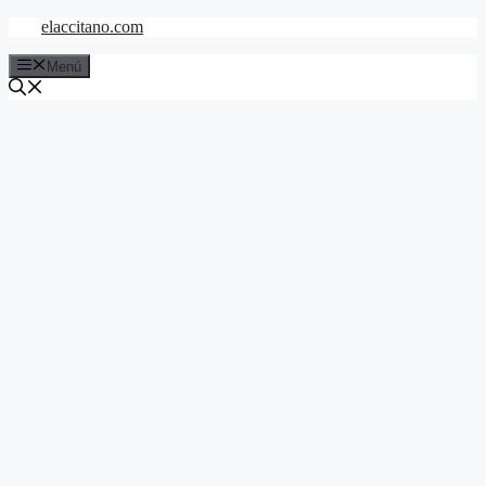
Saltar
elaccitano.com
al
contenido
Menú