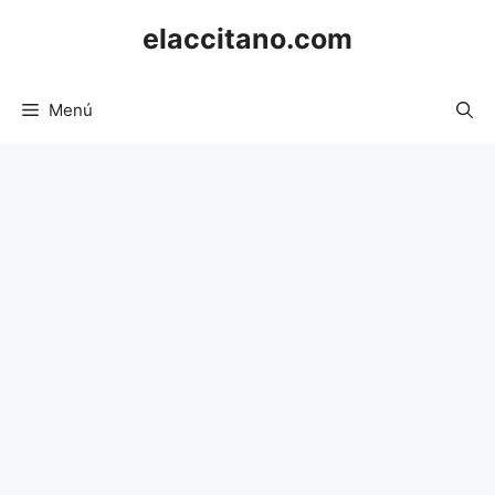
Saltar
elaccitano.com
al
contenido
Menú