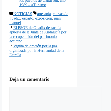
los pueblos de Canal Sur, año
1989 – #Turismo
Categorías
Etiquetas
NOTICIAS
artesanía
,
cuevas de
guadix
,
esparto
,
exposición
,
juan
manuel
El PSOE de Guadix destaca la
apuesta de la Junta de Andalucía por
la recuperación del patrimonio
accitano
Vigilia de oración por la paz
organizada por la Hermandad de la
Estrella
Deja un comentario
Comentario