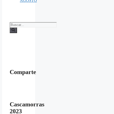
AGOSTO
Buscar:
Comparte
Cascamorras
2023