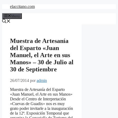
Saltar
elaccitano.com
al
contenido
Menú
Muestra de Artesanía
del Esparto «Juan
Manuel, el Arte en sus
Manos» – 30 de Julio al
30 de Septiembre
26/07/2014
por
admin
Muestra de Artesanía del Esparto
«Juan Manuel, el Arte en sus Manos»
Desde el Centro de Interpretación
«Cuevas de Guadix» nos es muy
grato poder invitarle a la inauguración
de la 12ª. Exposición Temporal que
organiza
la Concejalía de Turismo del