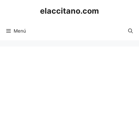
Saltar
elaccitano.com
al
contenido
Menú